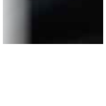
Du willst es schriftlich?
Warum
Content Marketing
wichtig für dich ist.
Content Marketing ist dein Schlüssel zu
Kundengewinnung
und
Kundenbindung
. Denn nur mit
hochwertigen Inhalten
sorgst du für ordentlich
Konversion
– auf deiner Website, in
smarten Kampagnen, auf Social Media und natürlich auch
offline.