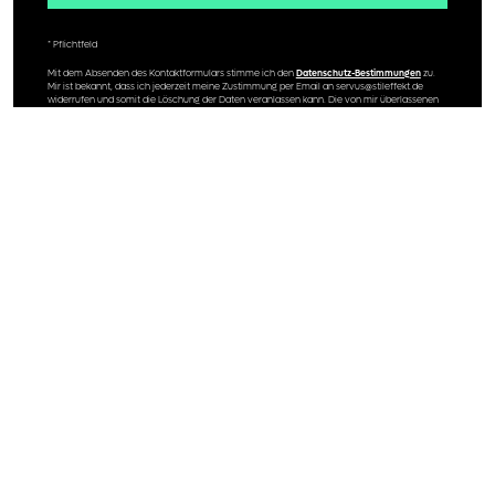
* Pflichtfeld
Mit dem Absenden des Kontaktformulars stimme ich den
Datenschutz-Bestimmungen
zu.
Mir ist bekannt, dass ich jederzeit meine Zustimmung per Email an servus@stileffekt.de
widerrufen und somit die Löschung der Daten veranlassen kann. Die von mir überlassenen
Daten werden ausschließlich im Rahmen meiner Kontakt-Aufnahme verwendet.
Egal ob Website, Markenauftritt oder
Corporate Design – wir schauen uns dein
Projekt genau an, geben dir klare Ideen und
entwickeln gemeinsam eine Lösung, die zu dir
passt. Lass uns unverbindlich sprechen und
herausfinden, wie wir dein nächstes Projekt
sichtbar und erfolgreich machen.