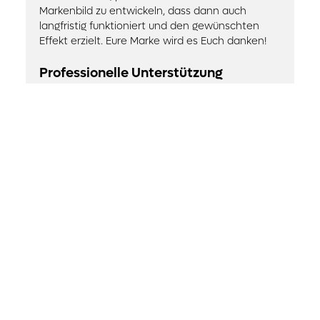
Markenbild zu entwickeln, dass dann auch
langfristig funktioniert und den gewünschten
Effekt erzielt. Eure Marke wird es Euch danken!
Professionelle Unterstützung
#Branding ist ein elementar wichtiger Aspekt
der Unternehmensstrategie. Es ist daher
sinnvoll, professionelle Unterstützung durch eine
Marketing-/Werbeagentur einzuholen – sowohl
bei der Erarbeitung von Markenstrategie und
Unternehmenspositionierung als auch bei der
visuellen und inhaltlichen Ausgestaltung Eurer
Marke.
Beim
#Branding
geht es darum, Ihr Produkt oder
Ihre Dienstleistung in den Augen Ihrer Kunden
attraktiv(er) zu machen. Unternehmen, die dies
erkennen, werden langfristig deutlich
erfolgreicher sein, da ihre Produkte oder
Dienstleistungen zu beliebten Marken werden,
die von Kunden gekannt, geschätzt und im