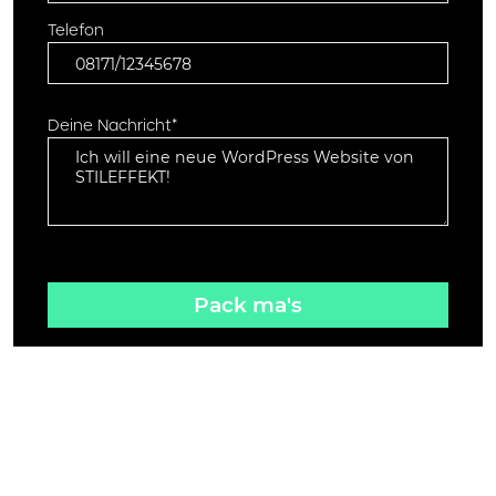
Telefon
Deine Nachricht*
* Pflichtfeld
Mit dem Absenden des Kontaktformulars stimme ich den
Datenschutz-Bestimmungen
zu.
Mir ist bekannt, dass ich jederzeit meine Zustimmung per Email an servus@stileffekt.de
widerrufen und somit die Löschung der Daten veranlassen kann. Die von mir überlassenen
Daten werden ausschließlich im Rahmen meiner Kontakt-Aufnahme verwendet.
Egal ob Website, Markenauftritt oder
Corporate Design – wir schauen uns dein